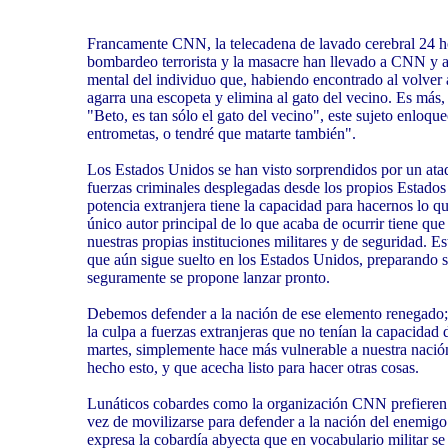
Francamente CNN, la telecadena de lavado cerebral 24 hor
bombardeo terrorista y la masacre han llevado a CNN y a
mental del individuo que, habiendo encontrado al volver 
agarra una escopeta y elimina al gato del vecino. Es más, 
"Beto, es tan sólo el gato del vecino", este sujeto enloq
entrometas, o tendré que matarte también".
Los Estados Unidos se han visto sorprendidos por un ataq
fuerzas criminales desplegadas desde los propios Estado
potencia extranjera tiene la capacidad para hacernos lo qu
único autor principal de lo que acaba de ocurrir tiene qu
nuestras propias instituciones militares y de seguridad. E
que aún sigue suelto en los Estados Unidos, preparando s
seguramente se propone lanzar pronto.
Debemos defender a la nación de ese elemento renegado;
la culpa a fuerzas extranjeras que no tenían la capacidad
martes, simplemente hace más vulnerable a nuestra nación
hecho esto, y que acecha listo para hacer otras cosas.
Lunáticos cobardes como la organización CNN prefieren 
vez de movilizarse para defender a la nación del enemig
expresa la cobardía abyecta que en vocabulario militar se