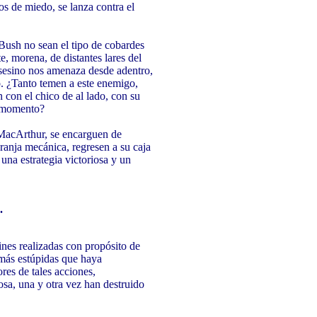
s de miedo, se lanza contra el
 Bush no sean el tipo de cobardes
e, morena, de distantes lares del
 asesino nos amenaza desde adentro,
o. ¿Tanto temen a este enemigo,
 con el chico de al lado, con su
e momento?
 MacArthur, se encarguen de
aranja mecánica, regresen a su caja
 una estrategia victoriosa y un
.
fines realizadas con propósito de
 más estúpidas que haya
res de tales acciones,
osa, una y otra vez han destruido