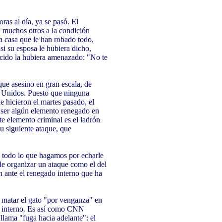
as al día, ya se pasó. El
 muchos otros a la condición
a casa que le han robado todo,
si su esposa le hubiera dicho,
uecido la hubiera amenazado: "No te
ue asesino en gran escala, de
s Unidos. Puesto que ninguna
e hicieron el martes pasado, el
e ser algún elemento renegado en
ste elemento criminal es el ladrón
u siguiente ataque, que
 todo lo que hagamos por echarle
 de organizar un ataque como el del
 ante el renegado interno que ha
matar el gato "por venganza" en
o interno. Es así como CNN
 llama "fuga hacia adelante": el