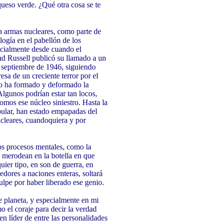
queso verde. ¿Qué otra cosa se te
n armas nucleares, como parte de
ogía en el pabellón de los
cialmente desde cuando el
d Russell publicó su llamado a un
n septiembre de 1946, siguiendo
esa de un creciente terror por el
lo ha formado y deformado la
Algunos podrían estar tan locos,
tomos ese núcleo siniestro. Hasta la
popular, han estado empapadas del
nucleares, cuandoquiera y por
os procesos mentales, como la
 merodean en la botella en que
uier tipo, en son de guerra, en
dores a naciones enteras, soltará
ulpe por haber liberado ese genio.
 planeta, y especialmente en mi
 el coraje para decir la verdad
en líder de entre las personalidades