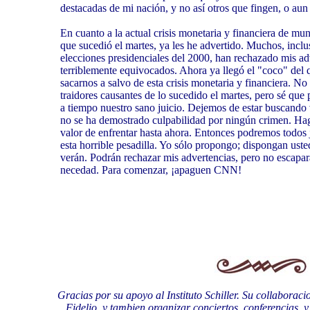
destacadas de mi nación, y no así otros que fingen, o aun 
En cuanto a la actual crisis monetaria y financiera de mun
que sucedió el martes, ya les he advertido. Muchos, inclus
elecciones presidenciales del 2000, han rechazado mis ad
terriblemente equivocados. Ahora ya llegó el "coco" del 
sacarnos a salvo de esta crisis monetaria y financiera. N
traidores causantes de lo sucedido el martes, pero sé que
a tiempo nuestro sano juicio. Dejemos de estar buscando
no se ha demostrado culpabilidad por ningún crimen. Haga
valor de enfrentar hasta ahora. Entonces podremos todos j
esta horrible pesadilla. Yo sólo propongo; dispongan ust
verán. Podrán rechazar mis advertencias, pero no escapar
necedad. Para comenzar, ¡apaguen CNN!
Gracias por su apoyo al Instituto Schiller. Su collaboraci
Fidelio, y tambien organizar conciertos, conferencias, y