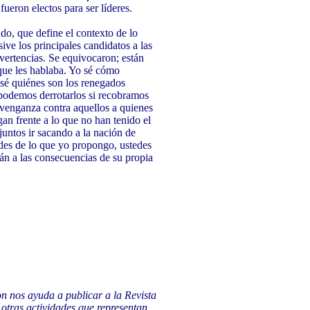
fueron electos para ser líderes.
do, que define el contexto de lo
ive los principales candidatos a las
vertencias. Se equivocaron; están
que les hablaba. Yo sé cómo
o sé quiénes son los renegados
 podemos derrotarlos si recobramos
 venganza contra aquellos a quienes
n frente a lo que no han tenido el
untos ir sacando a la nación de
edes de lo que yo propongo, ustedes
án a las consecuencias de su propia
on nos ayuda a publicar a la Revista
 otras actividades que representan