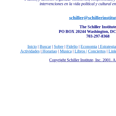
intervenciones en la vida political y cultural e
schiller@schillerinstitu
The Schiller Institut
PO BOX 20244 Washington, DC
703-297-8368
Inicio
|
Buscar
|
Sobre
|
Fidelio
|
Economia
|
Estrategia
Actividades
|
H
orariao
|
Musica
|
Libros |
Conciertos
|
Lin
Copyright Schiller Institute, Inc. 2001. 