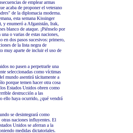
nsecuencias de emplear armas
que acaba de proponer el veterano
ndres" de la diplomacia moderna.
alemana, esta semana Kissinger
t, y enumeró a Afganistán, Irak,
ones blanco de ataque. ¡Piénselo por
 una o varias de estas naciones,
o en dos pasos sucesivos: primero,
iones de la lista negra de
o muy aparte de incluir el uso de
idos no pasen a perpetrarle una
mente seleccionadas como víctimas
del mundo asentirá tácitamente a
sólo porque temen hacer otra cosa
los Estados Unidos obren como
rible destrucción a las
o ello haya ocurrido, ¿qué vendrá
 mundo se desintegrará como
 otras naciones influyentes. El
stados Unidos se aferran a la
oniendo medidas dictatoriales.