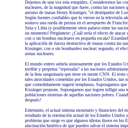
Dejemos de una vez esta estupidez. Consideremos las co
nucleares, de la magnitud que fuere, contra las naciones 
asesino de masas Henry Kissinger, "el destripador de Lo
Según fuentes confiables que lo vieron en la televisión 
sostuvo una rueda de prensa en el aeropuerto de Francfor
Siria y Libia (y posiblemente otros países) entre las naci
un momento! Pregúntese: ¿Cuál sería el efecto de atacar a
con o sin bombas nucleares en pequeña escala? Examínel
la aplicación de fuerza destructiva de masas contra las nac
Kissinger, con o sin bombardeo nuclear; segundo, el efect
armas nucleares.
El mundo entero anhela ansiosamente que los Estados Un
terrible y perpetua "represalia" a las naciones arbitraria
de la lista sanguinaria que tiene en mente CNN. El resto 
tales atrocidades cometidas por los Estados Unidos, tan 
que comedidamente sugerir templanza. Supongamos que 
Kissinger propone. Supongamos que logren infligir una ter
poblaciones morenas de aquellas naciones pobres. Cuand
después?
Entretanto, el actual sistema monetario y financiero del
resultado de la orientación actual de los Estados Unidos y
problema que surge es que algunos idiotas ilusos en los E
alucinación histérica de que pueden salvar el sistema imp