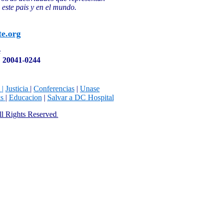
n este pais y en el mundo.
te.org
e
 20041-0244
 |
Justicia
|
Conferencias
|
Unase
ks
|
Educacion
|
Salvar a DC Hospital
All Rights Reserved
.