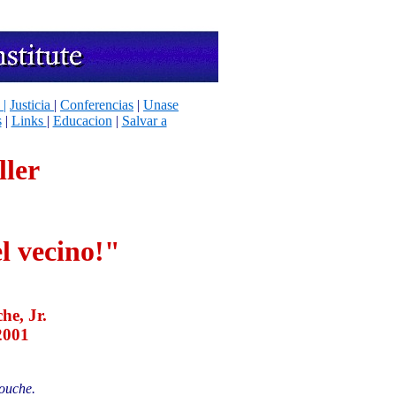
 |
Justicia
|
Conferencias
|
Unase
s
|
Links
|
Educacion
|
Salvar a
ller
l vecino!"
e, Jr.
2001
ouche.