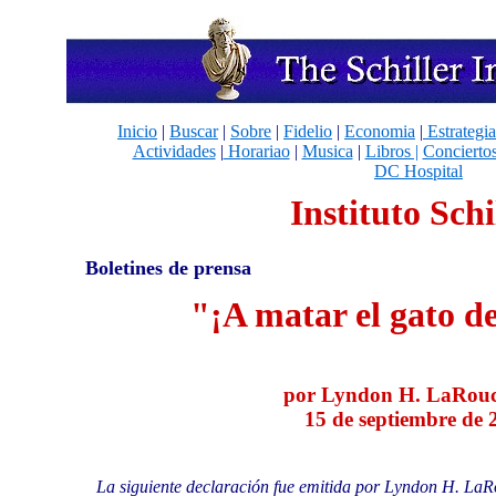
Inicio
|
Buscar
|
Sobre
|
Fidelio
|
Economia
|
Estrategia
Actividades
|
H
orariao
|
Musica
|
Libros |
Concierto
DC Hospital
Instituto Schi
Boletines de prensa
"¡A matar el gato de
por Lyndon H. LaRouch
15 de septiembre de 
La siguiente declaración fue emitida por Lyndon H. LaR