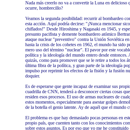
Nada más creerlo no va a convertir la Luna en delicioso 
ocurre, hombrecillo?
Veamos la segunda posibilidad: recurrir al bombardeo co
esta acción. Aquí podría decirse: "¡Nunca mencionar sicol
chiflados!" Desde Hiroshima y Nagasaki en 1945, y espe
presunto pacifista y demente bombardero atómico Bertran
ataque nuclear "preventivo" contra la Unión Soviética e
hasta la crisis de los cohetes en 1962, el mundo ha sido pr
mero uso del término "nuclear". El pavor por este vocab
política y la ideología del mundo entero desde entonces. 
quizás, como para promover que se le retire a todos los á
última fibra de la política, y gran parte de la ideología 
impulso por reprimir los efectos de la fisión y la fusión 
doquier.
Es de esperarse que gente incapaz de examinar sus propi
cuadrilla de CNN, tenderá a desconocer ciertas cosas que
residen esos procesos. El uso de armas nucleares de cualq
estos momentos, especialmente para asestar golpes demole
de la botella el genio latente. Ay de aquél que el mundo c
El problema es que hay demasiado pocas personas en este
propio país, que cuenten tanto con los conocimientos como
sobre estos asuntos. Es por eso que yo me he constituido 