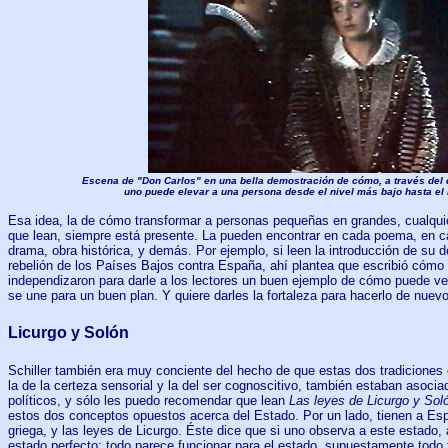
Escena de "Don Carlos" en una bella demostración de cómo, a través del d
uno puede elevar a una persona desde el nivel más bajo hasta el 
Esa idea, la de cómo transformar a personas pequeñas en grandes, cualquie
que lean, siempre está presente. La pueden encontrar en cada poema, en cas
drama, obra histórica, y demás. Por ejemplo, si leen la introducción de su de
rebelión de los Países Bajos contra España, ahí plantea que escribió cómo
independizaron para darle a los lectores un buen ejemplo de cómo puede venc
se une para un buen plan. Y quiere darles la fortaleza para hacerlo de nuevo
Licurgo y Solón
Schiller también era muy conciente del hecho de que estas dos tradiciones e
la de la certeza sensorial y la del ser cognoscitivo, también estaban asoc
políticos, y sólo les puedo recomendar que lean
Las leyes de Licurgo y Sol
estos dos conceptos opuestos acerca del Estado. Por un lado, tienen a Esp
griega, y las leyes de Licurgo. Éste dice que si uno observa a este estado,
estado perfecto; todo parece funcionar para el estado, supuestamente todo 