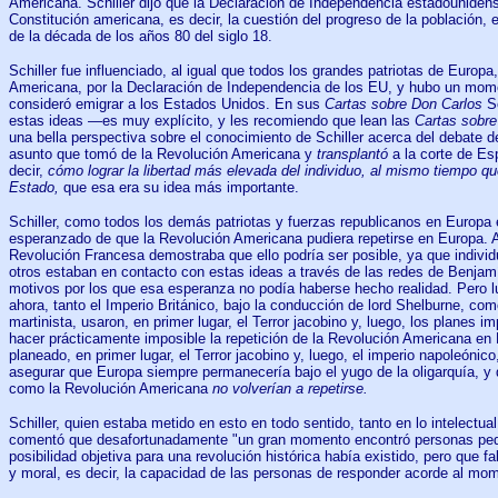
Americana. Schiller dijo que la Declaración de Independencia estadounidens
Constitución americana, es decir, la cuestión del progreso de la población,
de la década de los años 80 del siglo 18.
Schiller fue influenciado, al igual que todos los grandes patriotas de Europa
Americana, por la Declaración de Independencia de los EU, y hubo un mom
consideró emigrar a los Estados Unidos. En sus
Cartas sobre Don Carlos
Sc
estas ideas —es muy explícito, y les recomiendo que lean las
Cartas sobre
una bella perspectiva sobre el conocimiento de Schiller acerca del debate 
asunto que tomó de la Revolución Americana y
transplantó
a la corte de Esp
decir,
cómo lograr la libertad más elevada del individuo, al mismo tiempo que
Estado,
que esa era su idea más importante.
Schiller, como todos los demás patriotas y fuerzas republicanos en Europ
esperanzado de que la Revolución Americana pudiera repetirse en Europa. Al
Revolución Francesa demostraba que ello podría ser posible, ya que indiv
otros estaban en contacto con estas ideas a través de las redes de Benjamí
motivos por los que esa esperanza no podía haberse hecho realidad. Pero
ahora, tanto el Imperio Británico, bajo la conducción de lord Shelburne, c
martinista, usaron, en primer lugar, el Terror jacobino y, luego, los planes i
hacer prácticamente imposible la repetición de la Revolución Americana en 
planeado, en primer lugar, el Terror jacobino y, luego, el imperio napoleóni
asegurar que Europa siempre permanecería bajo el yugo de la oligarquía, y 
como la Revolución Americana
no volverían a repetirse.
Schiller, quien estaba metido en esto en todo sentido, tanto en lo intelectu
comentó que desafortunadamente "un gran momento encontró personas pequ
posibilidad objetiva para una revolución histórica había existido, pero que fa
y moral, es decir, la capacidad de las personas de responder acorde al mom