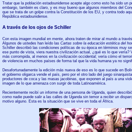
Tratar que la población estadounidense acepte algo como esto ha sido un pr
embargo, también es claro, y es muy bueno que algunos miembros del Con
que se trata de un golpe contra la Constitución de los EU, y contra todo aque
República estadounidense.
A través de los ojos de Schiller
Con esta imagen mundial en mente, ahora traten de mirar al mundo a través 
Algunos de ustedes han leído las
Cartas sobre la educación estética del h
Schiller describió las condiciones políticas de su época en términos muy sev
ese punto de vista, viera nuestra civilización actual, ¿qué es lo que vería?
más corrompida, al menos en la civilización occidental; vería cómo el terro
de violencia en muchos países de forma tal que la vida humana ya no signi
Desafortunadamente la edición más nueva de eso es lo que sucede en Boliv
el gobierno oligarca vende el país, pero por el otro lado del juego sinarquist
productores de coca y las masas jacobinas, que exponen al país a una viole
imagen de lo que amenaza con surgir de toda Latinoamérica.
Recientemente recibí un informe de una persona de Uganda, quien describi
como nadie puede salir a las calles de Uganda sin temor a recibir un disp
motivo alguno. Esta es la situación que se vive en toda el África.