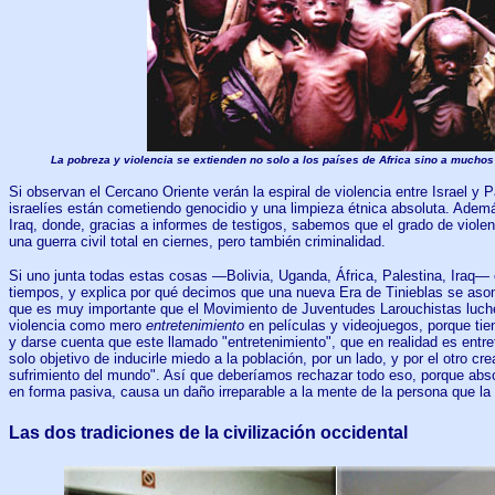
La pobreza y violencia se extienden no solo a los países de Africa sino a mucho
Si observan el Cercano Oriente verán la espiral de violencia entre Israel y 
israelíes están cometiendo genocidio y una limpieza étnica absoluta. Adem
Iraq, donde, gracias a informes de testigos, sabemos que el grado de violenc
una guerra civil total en ciernes, pero también criminalidad.
Si uno junta todas estas cosas —Bolivia, Uganda, África, Palestina, Iraq— 
tiempos, y explica por qué decimos que una nueva Era de Tinieblas se asom
que es muy importante que el Movimiento de Juventudes Larouchistas luche
violencia como mero
entretenimiento
en películas y videojuegos, porque ti
y darse cuenta que este llamado "entretenimiento", que en realidad es entr
solo objetivo de inducirle miedo a la población, por un lado, y por el otro crea
sufrimiento del mundo". Así que deberíamos rechazar todo eso, porque abso
en forma pasiva, causa un daño irreparable a la mente de la persona que la 
Las dos tradiciones de la civilización occidental