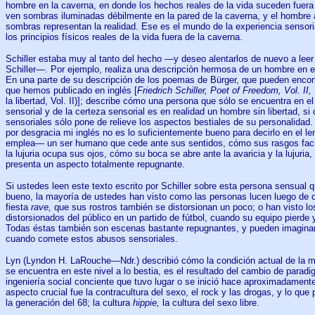
hombre en la caverna, en donde los hechos reales de la vida suceden fuera 
ven sombras iluminadas débilmente en la pared de la caverna, y el hombre a
sombras representan la realidad. Ese es el mundo de la experiencia sensor
los principios físicos reales de la vida fuera de la caverna.
Schiller estaba muy al tanto del hecho —y deseo alentarlos de nuevo a leer
Schiller—. Por ejemplo, realiza una descripción hermosa de un hombre en e
En una parte de su descripción de los poemas de Bürger, que pueden encontr
que hemos publicado en inglés [
Friedrich Schiller, Poet of Freedom, Vol. II,
la libertad, Vol. II)]; describe cómo una persona que sólo se encuentra en el
sensorial y de la certeza sensorial es en realidad un hombre sin libertad, s
sensoriales sólo pone de relieve los aspectos bestiales de su personalida
por desgracia mi inglés no es lo suficientemente bueno para decirlo en el l
emplea— un ser humano que cede ante sus sentidos, cómo sus rasgos faci
la lujuria ocupa sus ojos, cómo su boca se abre ante la avaricia y la lujuri
presenta un aspecto totalmente repugnante.
Si ustedes leen este texto escrito por Schiller sobre esta persona sensual 
bueno, la mayoría de ustedes han visto como las personas lucen luego de c
fiesta
rave,
que sus rostros también se distorsionan un poco; o han visto l
distorsionados del público en un partido de fútbol, cuando su equipo pierde y
Todas éstas también son escenas bastante repugnantes, y pueden imaginar
cuando comete estos abusos sensoriales.
Lyn (Lyndon H. LaRouche—Ndr.) describió cómo la condición actual de la m
se encuentra en este nivel a lo bestia, es el resultado del cambio de paradi
ingeniería social conciente que tuvo lugar o se inició hace aproximadament
aspecto crucial fue la contracultura del sexo, el rock y las drogas, y lo que
la generación del 68; la cultura
hippie,
la cultura del sexo libre.