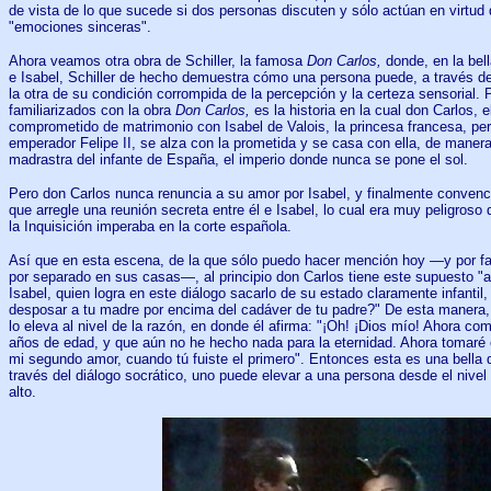
de vista de lo que sucede si dos personas discuten y sólo actúan en virtud
"emociones sinceras".
Ahora veamos otra obra de Schiller, la famosa
Don Carlos,
donde, en la bel
e Isabel, Schiller de hecho demuestra cómo una persona puede, a través del
la otra de su condición corrompida de la percepción y la certeza sensorial.
familiarizados con la obra
Don Carlos,
es la historia en la cual don Carlos, 
comprometido de matrimonio con Isabel de Valois, la princesa francesa, per
emperador Felipe II, se alza con la prometida y se casa con ella, de manera
madrastra del infante de España, el imperio donde nunca se pone el sol.
Pero don Carlos nunca renuncia a su amor por Isabel, y finalmente conven
que arregle una reunión secreta entre él e Isabel, lo cual era muy peligros
la Inquisición imperaba en la corte española.
Así que en esta escena, de la que sólo puedo hacer mención hoy —y por fav
por separado en sus casas—, al principio don Carlos tiene este supuesto 
Isabel, quien logra en este diálogo sacarlo de su estado claramente infanti
desposar a tu madre por encima del cadáver de tu padre?" De esta manera, 
lo eleva al nivel de la razón, en donde él afirma: "¡Oh! ¡Dios mío! Ahora c
años de edad, y que aún no he hecho nada para la eternidad. Ahora tomaré
mi segundo amor, cuando tú fuiste el primero". Entonces esta es una bella
través del diálogo socrático, uno puede elevar a una persona desde el nive
alto.