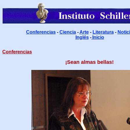
Conferencias
-
Ciencia
-
Arte
-
Literatura
-
Notic
Inglés
-
Inicio
Conferencias
¡Sean almas bellas!