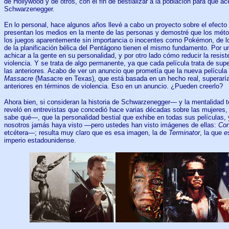
de Hollywood y de otros, con el fin de bestializar a la población para que a
Schwarzenegger.
En lo personal, hace algunos años llevé a cabo un proyecto sobre el efecto 
presentan los medios en la mente de las personas y demostré que los mét
los juegos aparentemente sin importancia o inocentes como Pokémon, de lo
de la planificación bélica del Pentágono tienen el mismo fundamento. Por u
achicar a la gente en su personalidad, y por otro lado cómo reducir la resist
violencia. Y se trata de algo permanente, ya que cada película trata de super
las anteriores. Acabo de ver un anuncio que prometía que la nueva película
Massacre
(Masacre en Texas), que está basada en un hecho real, superaría
anteriores en términos de violencia. Eso en un anuncio. ¿Pueden creerlo?
Ahora bien, si consideran la historia de Schwarzenegger— y la mentalidad 
reveló en entrevistas que concedió hace varias décadas sobre las mujeres, 
sabe qué—, que la personalidad bestial que exhibe en todas sus películas, 
nosotros jamás haya visto —pero ustedes han visto imágenes de ellas:
Con
etcétera—; resulta muy claro que es esa imagen, la de
Terminator
, la que
e
imperio estadounidense.