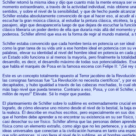
Schiller retomó la misma idea y dijo que cuanto más la mente ensaya ser v
momento extraordinario, a través de la actividad individual, más obtiene un
sentidos, y sobre el nivel de la sensibilidad, y que de hecho puede alcanzar 
Schiller estaba absolutamente convencido de que al hacer eso, al acudir al g
escuchar la gran música clásica, al estudiar la pintura clásica, etcétera, la
pasajero, algo que desaparecería luego de que dejara de escuchar la función
clásico liberaría un poder dentro de ella que duraría más allá del momento y
poderosa. Schiller afirmó que esa es la forma de regir al mundo material, a 
Schiller estaba convencido que cada hombre tenía en potencia un ser ideal d
como la gran tarea de su vida unir a ese hombre ideal en potencia con su v
palabras, elevar su identidad al nivel del hombre ideal en potencia en cada
un Estado sólo funciona si al menos la mayoría, pero finalmente la totalida
desarrollo, es decir, el desarrollo máximo de todas sus potencialidades. Es
que habla el marqués de Posa en la famosa escena con Felipe II: "¡Sé rey d
Este es un concepto totalmente opuesto al Terror jacobino de la Revolució
las consignas famosas fue "La Revolución no necesita científicos", y por es
decapitados, y hubo igualdad a través de las cabezas mochadas, lo cual ob
más bajo nivel que pueda tenerse. Contrario a eso, Posa, y con él Schiller, 
millón de reyes!" Elévate. Sé lo mejor que puedas.
El planteamiento de Schiller sobre lo sublime es extremadamente crucial e
lograrlo, de cómo elevarse uno mismo desde el nivel de lo bestial, la baja ex
la realeza. Él describe en muchos escritos, pero especialmente en sus dos 
que el hombre debe aprender a no encontrar su existencia en su ser físico,
casi desechar su ser físico. Schiller afirma que las personas deben aprender
física como un elemento extraño, como algo que no les pertenece, y a ubica
ideas universales que conectan a la civilización humana en tanto una espec
que sólo entonces, si uno llega al nivel de lo sublime, es el hombre verdade