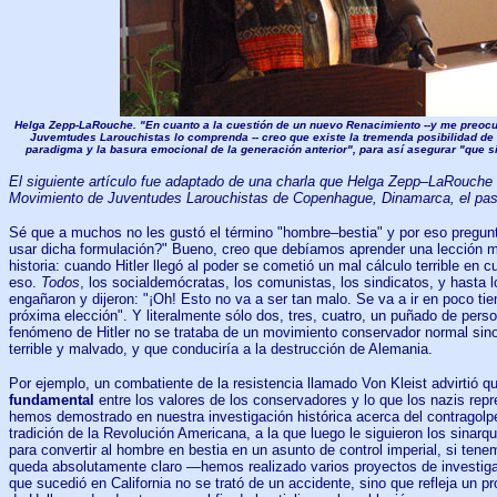
Helga Zepp-LaRouche. "En cuanto a la cuestión de un nuevo Renacimiento --y me preoc
Juvemtudes Larouchistas lo comprenda -- creo que existe la tremenda posibilidad de
paradigma y la basura emocional de la generación anterior", para así asegurar "que s
El siguiente artículo fue adaptado de una charla que Helga Zepp–LaRouche 
Movimiento de Juventudes Larouchistas de Copenhague, Dinamarca, el pas
Sé que a muchos no les gustó el término "hombre–bestia" y por eso pregu
usar dicha formulación?" Bueno, creo que debíamos aprender una lección m
historia: cuando Hitler llegó al poder se cometió un mal cálculo terrible en c
eso.
Todos
, los socialdemócratas, los comunistas, los sindicatos, y hasta 
engañaron y dijeron: "¡Oh! Esto no va a ser tan malo. Se va a ir en poco t
próxima elección". Y literalmente sólo dos, tres, cuatro, un puñado de per
fenómeno de Hitler no se trataba de un movimiento conservador normal sin
terrible y malvado, y que conduciría a la destrucción de Alemania.
Por ejemplo, un combatiente de la resistencia llamado Von Kleist advirtió q
fundamental
entre los valores de los conservadores y lo que los nazis rep
hemos demostrado en nuestra investigación histórica acerca del contragolpe
tradición de la Revolución Americana, a la que luego le siguieron los sinarqu
para convertir al hombre en bestia en un asunto de control imperial, si ten
queda absolutamente claro —hemos realizado varios proyectos de investiga
que sucedió en California no se trató de un accidente, sino que refleja un p