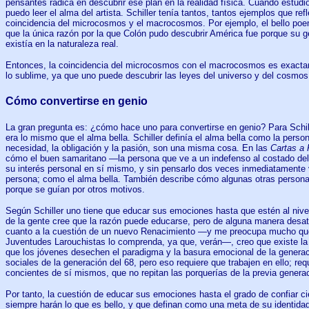
pensantes radica en descubrir ese plan en la realidad física. Cuando estudio 
puedo leer el alma del artista. Schiller tenía tantos, tantos ejemplos que ref
coincidencia del microcosmos y el macrocosmos. Por ejemplo, el bello poem
que la única razón por la que Colón pudo descubrir América fue porque su g
existía en la naturaleza real.
Entonces, la coincidencia del microcosmos con el macrocosmos es exacta
lo sublime, ya que uno puede descubrir las leyes del universo y del cosmos
Cómo convertirse en genio
La gran pregunta es: ¿cómo hace uno para convertirse en genio? Para Schil
era lo mismo que el alma bella. Schiller definía el alma bella como la persona
necesidad, la obligación y la pasión, son una misma cosa. En las
Cartas a 
cómo el buen samaritano —la persona que ve a un indefenso al costado de
su interés personal en sí mismo, y sin pensarlo dos veces inmediatamente 
persona; como el alma bella. También describe cómo algunas otras persona
porque se guían por otros motivos.
Según Schiller uno tiene que educar sus emociones hasta que estén al nive
de la gente cree que la razón puede educarse, pero de alguna manera desa
cuanto a la cuestión de un nuevo Renacimiento —y me preocupa mucho qu
Juventudes Larouchistas lo comprenda, ya que, verán—, creo que existe la
que los jóvenes desechen el paradigma y la basura emocional de la generaci
sociales de la generación del 68, pero eso requiere que trabajen en ello; r
concientes de sí mismos, que no repitan las porquerías de la previa genera
Por tanto, la cuestión de educar sus emociones hasta el grado de confiar c
siempre harán lo que es bello, y que definan como una meta de su identida