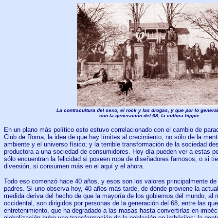
La contracultura del sexo, el rock y las drogas, y que por lo genera
con la generación del 68; la cultura hippie.
En un plano más político esto estuvo correlacionado con el cambio de parad
Club de Roma, la idea de que hay límites al crecimiento, no sólo de la ment
ambiente y el universo físico; y la terrible transformación de la sociedad d
productora a una sociedad de consumidores. Hoy día pueden ver a estas p
sólo encuentran la felicidad si poseen ropa de diseñadores famosos, o si t
diversión, si consumen más en el aquí y el ahora.
Todo eso comenzó hace 40 años, y esos son los valores principalmente de 
padres. Si uno observa hoy, 40 años más tarde, de dónde proviene la actual
medida deriva del hecho de que la mayoría de los gobiernos del mundo, al
occidental, son dirigidos por personas de la generación del 68, entre las que 
entretenimiento, que ha degradado a las masas hasta convertirlas en imbéci
globalización hubo una transformación de la población en imbéciles; la gente