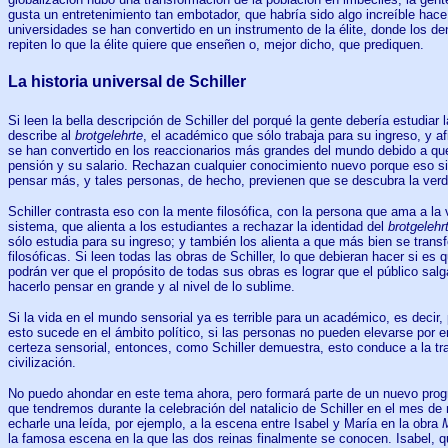
gusta un entretenimiento tan embotador, que habría sido algo increíble hac
universidades se han convertido en un instrumento de la élite, donde los de
repiten lo que la élite quiere que enseñen o, mejor dicho, que prediquen.
La historia universal de Schiller
Si leen la bella descripción de Schiller del porqué la gente debería estudiar la
describe al
brotgelehrte
, el académico que sólo trabaja para su ingreso, y 
se han convertido en los reaccionarios más grandes del mundo debido a que
pensión y su salario. Rechazan cualquier conocimiento nuevo porque eso sig
pensar más, y tales personas, de hecho, previenen que se descubra la verd
Schiller contrasta eso con la mente filosófica, con la persona que ama a l
sistema, que alienta a los estudiantes a rechazar la identidad del
brotgelehr
sólo estudia para su ingreso; y también los alienta a que más bien se tran
filosóficas. Si leen todas las obras de Schiller, lo que debieran hacer si es
podrán ver que el propósito de todas sus obras es lograr que el público salg
hacerlo pensar en grande y al nivel de lo sublime.
Si la vida en el mundo sensorial ya es terrible para un académico, es decir,
esto sucede en el ámbito político, si las personas no pueden elevarse por e
certeza sensorial, entonces, como Schiller demuestra, esto conduce a la tr
civilización.
No puedo ahondar en este tema ahora, pero formará parte de un nuevo progra
que tendremos durante la celebración del natalicio de Schiller en el mes d
echarle una leída, por ejemplo, a la escena entre Isabel y María en la obra
la famosa escena en la que las dos reinas finalmente se conocen. Isabel, que