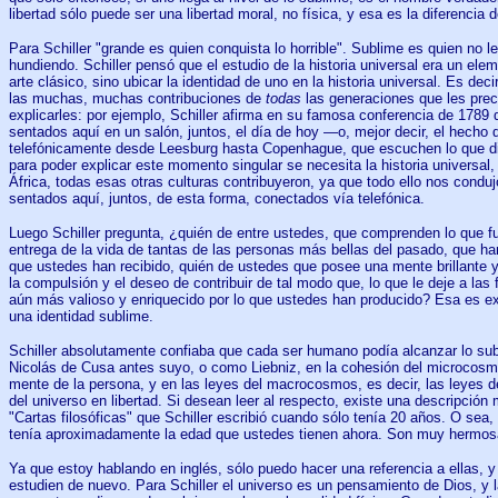
libertad sólo puede ser una libertad moral, no física, y esa es la diferencia d
Para Schiller "grande es quien conquista lo horrible". Sublime es quien no l
hundiendo. Schiller pensó que el estudio de la historia universal era un elem
arte clásico, sino ubicar la identidad de uno en la historia universal. Es dec
las muchas, muchas contribuciones de
todas
las generaciones que les prece
explicarles: por ejemplo, Schiller afirma en su famosa conferencia de 178
sentados aquí en un salón, juntos, el día de hoy —o, mejor decir, el hech
telefónicamente desde Leesburg hasta Copenhague, que escuchen lo que 
para poder explicar este momento singular se necesita la historia universal, 
África, todas esas otras culturas contribuyeron, ya que todo ello nos cond
sentados aquí, juntos, de esta forma, conectados vía telefónica.
Luego Schiller pregunta, ¿quién de entre ustedes, que comprenden lo que fue
entrega de la vida de tantas de las personas más bellas del pasado, que han
que ustedes han recibido, quién de ustedes que posee una mente brillante y
la compulsión y el deseo de contribuir de tal modo que, lo que le deje a las
aún más valioso y enriquecido por lo que ustedes han producido? Esa es e
una identidad sublime.
Schiller absolutamente confiaba que cada ser humano podía alcanzar lo sub
Nicolás de Cusa antes suyo, o como Liebniz, en la cohesión del microcosmos
mente de la persona, y en las leyes del macrocosmos, es decir, las leyes d
del universo en libertad. Si desean leer al respecto, existe una descripción
"Cartas filosóficas" que Schiller escribió cuando sólo tenía 20 años. O sea,
tenía aproximadamente la edad que ustedes tienen ahora. Son muy hermos
Ya que estoy hablando en inglés, sólo puedo hacer una referencia a ellas, y 
estudien de nuevo. Para Schiller el universo es un pensamiento de Dios, y l