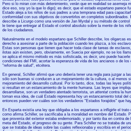
Pero si lo miran con más detenimiento, verán que en realidad se asemeja m
dice eso, soy yo la que lo digo); es decir, que el estado espartano parece f
Estado aleja a los niños de sus padres a una temprana edad para capacitar
conformidad con sus objetivos de convertirlos en completos subordinados. 
describe a Licurgo como una versión de Jan Myrdal y su método de control s
le tiene que entregar al Estado el control absoluto sobre la mente de los ni
de los ciudadanos.
Naturalmente en el modelo espartano que Schiller describe, los oligarcas espa
derecho a asesinar a parte de la población cuando les plazca, a los esclavo
Estas son personas que tienen que hacer toda clase de tareas de esclavos,
ilotas aún existen, pero, obviamente, en Suecia por ejemplo, no se los llama
se aplica el mismo método es más sofisticada, es decir, uno puede hacerle 
condiciones del FMI, acortar la esperanza de vida de los ancianos o de los
"reforma de salud", etcétera.
En general, Schiller afirmó que uno debería tener una regla para juzgar a las 
sólo son buenas si conducen a un mejoramiento de la cultura, o al menos s
mejoramiento del desarrollo cultural. Por lo tanto, dice, todas las leyes polí
si resultan en un estancamiento de la mente humana. Las leyes que impli
desarrollarse, son un verdadero atentado terrorista, un
attentat
contra la hum
toman esa idea, de cuál Estado representa hoy un estancamiento total del d
entonces pueden ver cuáles son los verdaderos "Estados forajidos" que ha
En Esparta existía una ley que obligaba a los espartanos a infligirle el trato 
como afirma Schiller, se sacrificaba a la moralidad en nombre del Estado. P
que provenía del exterior estaba endemoniado, y por tanto iba en contra de l
meta del Estado, el progreso de su gente. Para Schiller no se trataba de u
que se trataba de ideas sobre las cuales reflexionaba y escribía en el perío