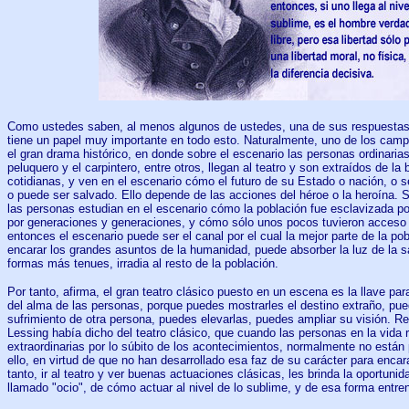
Como ustedes saben, al menos algunos de ustedes, una de sus respuestas f
tiene un papel muy importante en todo esto. Naturalmente, uno de los campo
el gran drama histórico, en donde sobre el escenario las personas ordinaria
peluquero y el carpintero, entre otros, llegan al teatro y son extraídos de la
cotidianas, y ven en el escenario cómo el futuro de su Estado o nación, o s
o puede ser salvado. Ello depende de las acciones del héroe o la heroína. S
las personas estudian en el escenario cómo la población fue esclavizada po
por generaciones y generaciones, y cómo sólo unos pocos tuvieron acceso a
entonces el escenario puede ser el canal por el cual la mejor parte de la pob
encarar los grandes asuntos de la humanidad, puede absorber la luz de la sa
formas más tenues, irradia al resto de la población.
Por tanto, afirma, el gran teatro clásico puesto en un escena es la llave par
del alma de las personas, porque puedes mostrarles el destino extraño, pued
sufrimiento de otra persona, puedes elevarlas, puedes ampliar su visión. 
Lessing había dicho del teatro clásico, que cuando las personas en la vida 
extraordinarias por lo súbito de los acontecimientos, normalmente no están 
ello, en virtud de que no han desarrollado esa faz de su carácter para encar
tanto, ir al teatro y ver buenas actuaciones clásicas, les brinda la oportuni
llamado "ocio", de cómo actuar al nivel de lo sublime, y de esa forma entren