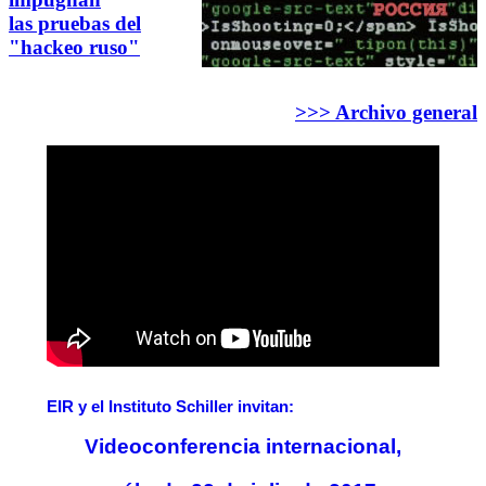
las pruebas del
"hackeo ruso"
>>> Archivo general
EIR y el Instituto Schiller invitan:
Videoconferencia internacional,