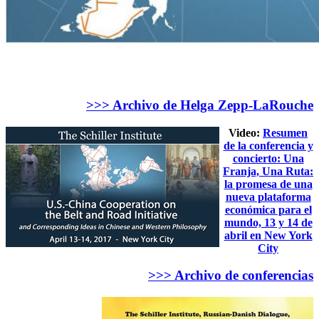
>>> Archivo de Helga Zepp-LaRouche
Video:
Resumen
de la conferencia y
concierto: Una
Franja, Una Ruta:
la promesa de una
nueva plataforma
económica para el
mundo, 13 y 14 de
abril en New York
City
>>> Archivo de conferencias