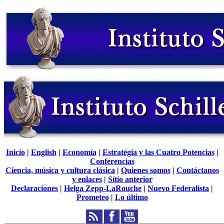
Inicio
|
English
|
Economía
|
Estratégia y las Cuatro Potencias
|
Conferencias
Ciencia, música y cultura clásica
|
Quienes somos
|
Contáctanos
y enlaces
|
Sítio anterior
Declaraciones
|
Helga Zepp-LaRouche
|
Nuevo Federalista
|
Prometeo
|
Lo último