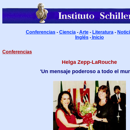
Conferencias
-
Ciencia
-
Arte
-
Literatura
-
Notic
Inglés
-
Inicio
Conferencias
Helga Zepp-LaRouche
'Un mensaje poderoso a todo el mu