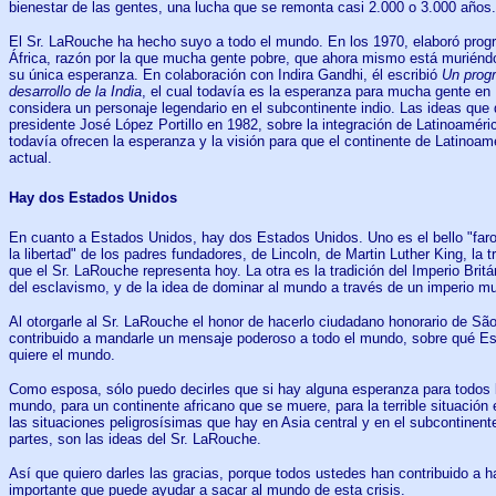
bienestar de las gentes, una lucha que se remonta casi 2.000 o 3.000 años.
El Sr. LaRouche ha hecho suyo a todo el mundo. En los 1970, elaboró progr
África, razón por la que mucha gente pobre, que ahora mismo está muriéndo
su única esperanza. En colaboración con Indira Gandhi, él escribió
Un prog
desarrollo de la India
, el cual todavía es la esperanza para mucha gente en I
considera un personaje legendario en el subcontinente indio. Las ideas que d
presidente José López Portillo en 1982, sobre la integración de Latinoaméri
todavía ofrecen la esperanza y la visión para que el continente de Latinoamé
actual.
Hay dos Estados Unidos
En cuanto a Estados Unidos, hay dos Estados Unidos. Uno es el bello "far
la libertad" de los padres fundadores, de Lincoln, de Martin Luther King, la 
que el Sr. LaRouche representa hoy. La otra es la tradición del Imperio Brit
del esclavismo, y de la idea de dominar al mundo a través de un imperio mu
Al otorgarle al Sr. LaRouche el honor de hacerlo ciudadano honorario de Sã
contribuido a mandarle un mensaje poderoso a todo el mundo, sobre qué E
quiere el mundo.
Como esposa, sólo puedo decirles que si hay alguna esperanza para todos 
mundo, para un continente africano que se muere, para la terrible situación 
las situaciones peligrosísimas que hay en Asia central y en el subcontinent
partes, son las ideas del Sr. LaRouche.
Así que quiero darles las gracias, porque todos ustedes han contribuido a 
importante que puede ayudar a sacar al mundo de esta crisis.