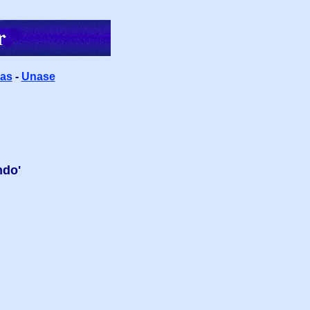
ias
-
Unase
ndo'