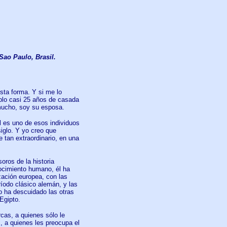
Sao Paulo, Brasil.
sta forma. Y si me lo
plo casi 25 años de casada
 mucho, soy su esposa.
l es uno de esos individuos
iglo. Y yo creo que
tan extraordinario, en una
oros de la historia
nocimiento humano, él ha
ización europea, con las
ríodo clásico alemán, y las
o ha descuidado las otras
Egipto.
cas, a quienes sólo le
, a quienes les preocupa el