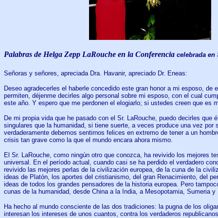
Palabras de Helga Zepp LaRouche en la Conferencia
celebrada en 
Señoras y señores, apreciada Dra. Havanir, apreciado Dr. Eneas:
Deseo agradecerles el haberle concedido este gran honor a mi esposo, de e
permiten, déjenme decirles algo personal sobre mi esposo, con el cual cum
este año. Y espero que me perdonen el elogiarlo; si ustedes creen que es
De mi propia vida que he pasado con el Sr. LaRouche, puedo decirles que é
singulares que la humanidad, si tiene suerte, a veces produce una vez por s
verdaderamente debemos sentirnos felices en extremo de tener a un hombre 
crisis tan grave como la que el mundo encara ahora mismo.
El Sr. LaRouche, como ningún otro que conozca, ha revivido los mejores tes
universal. En el período actual, cuando casi se ha perdido el verdadero co
revivido las mejores perlas de la civilización europea, de la cuna de la civil
ideas de Platón, los aportes del cristianismo, del gran Renacimiento, del pe
ideas de todos los grandes pensadores de la historia europea. Pero tampoc
cunas de la humanidad, desde China a la India, a Mesopotamia, Sumeria y 
Ha hecho al mundo consciente de las dos tradiciones: la pugna de los oligar
interesan los intereses de unos cuantos, contra los verdaderos republicanos