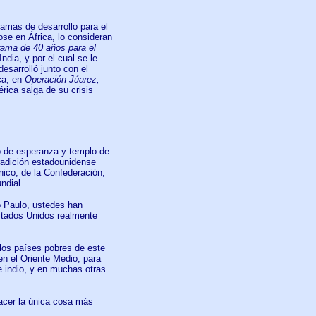
amas de desarrollo para el
se en África, lo consideran
rama de 40 años para el
ndia, y por el cual se le
esarrolló junto con el
ca, en
Operación Júarez,
rica salga de su crisis
o de esperanza y templo de
tradición estadounidense
ánico, de la Confederación,
ndial.
o Paulo, ustedes han
stados Unidos realmente
los países pobres de este
en el Oriente Medio, para
e indio, y en muchas otras
hacer la única cosa más