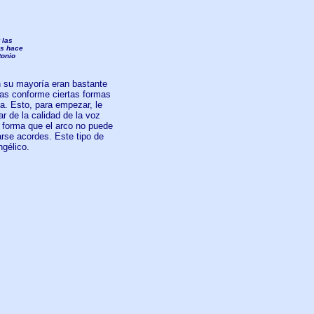
 las
os hace
tonio
 su mayoría eran bastante
das conforme ciertas formas
a. Esto, para empezar, le
r de la calidad de la voz
 forma que el arco no puede
arse acordes. Este tipo de
ngélico.