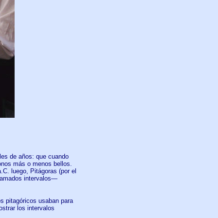
iles de años: que cuando
tonos más o menos bellos.
C. luego, Pitágoras (por el
llamados intervalos—
os pitagóricos usaban para
trar los intervalos