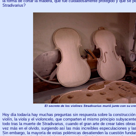
la forma de cortar la madera, que fue cuidadosamente protegido y que se pe
Stradivarius?
El secreto de los violines Stradivarius murió junto con su cr
Hoy día todavía hay muchas preguntas sin respuesta sobre la construcción de
violín, la viola y el violoncelo, que comparten el mismo principio subyacent
todo tras la muerte de Stradivarius, cuando el gran arte de crear tales obr
vez más en el olvido, surgiendo así las más increíbles especulaciones y l
Sin embargo, la mayoría de estas polémicas desatienden la cuestión fundam