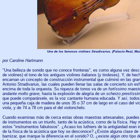
Uno de los famosos violines Stradivarius. (Palacio Real, Mad
por Caroline Hartmann
"Una belleza de sonido que no conoce fronteras", es como alguna vez describ
de violines) el tono de los antiguos violines italianos (y tiroleses). Y, de he
encarnan un concepto de construcción instrumental que culminó en las gra
Antonio Stradivarius, las cuales pueden llenar las salas de concierto sin esf
encima de toda la orquesta. Su riqueza de tonos va de un
fortíssimo maest
andante molto grave,
hasta la explosión de alegría de un
scherzo prestíssi
que puede comparársele, es la voz cantante humana educada. Y así, todos
una pequeña caja de madera de unos 35 o 37 cm de largo en el caso del viol
viola, y de 74 a 78 cm para el del violonchelo.
Cuando examinas más de cerca estas obras maestras artesanales, puedes 
de instrumentos es un triunfo, tanto de la acústica, como de la física. Hay
estos "instrumentos fabulosos". ¿Acaso los luthiers de la antigüedad eran i
de la física de la acústica que hoy se desconoce? ¿Existe alguna clase de 
barnizar, que marque la diferencia en el sonido? O, ¿existe algún otro tipo 