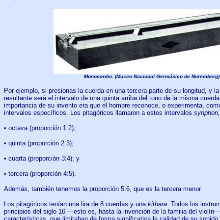
Monocordio. (Museo Nacional Germánico de Nuremberg)
Por ejemplo, si presionas la cuerda en una tercera parte de su longitud, y la
resultante será el intervalo de una quinta arriba del tono de la misma cuerda 
importancia de su invento era que el hombre reconoce, o experimenta, como
intervalos específicos. Los pitagóricos llamaron a estos intervalos
synphon,
• octava (proporción 1:2);
• quinta (proporción 2:3);
• cuarta (proporción 3:4); y
• tercera (proporción 4:5).
Además, también tenemos la proporción 5:6, que es la tercera menor.
Los pitagóricos tenían una lira de 8 cuerdas y una
kithara.
Todos los instru
principios del siglo 16 —esto es, hasta la invención de la familia del violín—
características, que limitaban de forma significativa la calidad de su soni