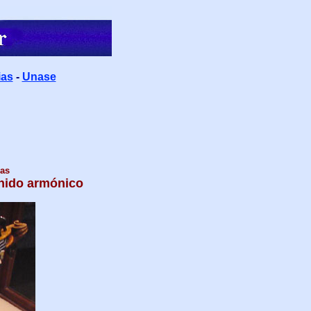
ias
-
Unase
ras
onido armónico