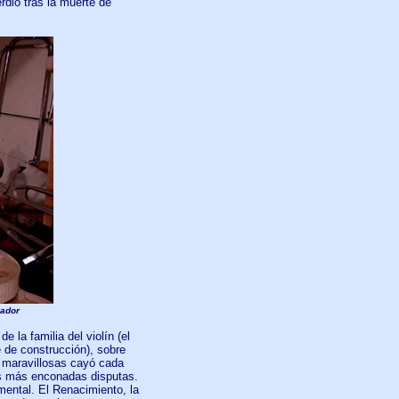
rdió tras la muerte de
eador
 la familia del violín (el
e de construcción), sobre
as maravillosas cayó cada
as más enconadas disputas.
ental. El Renacimiento, la