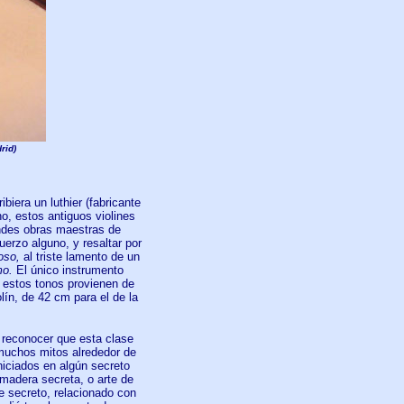
rid)
iera un luthier (fabricante
cho, estos antiguos violines
ndes obras maestras de
uerzo alguno, y resaltar por
oso,
al triste lamento de un
mo.
El único instrumento
 estos tonos provienen de
ín, de 42 cm para el de la
reconocer que esta clase
 muchos mitos alrededor de
niciados en algún secreto
madera secreta, o arte de
de secreto, relacionado con