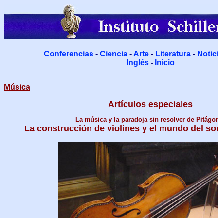
Conferencias
-
Ciencia
-
Arte
-
Literatura
-
Notic
Inglés
-
Inicio
Música
Artículos especiales
La música y la paradoja sin resolver de Pitágo
La construcción de violines y el mundo del s