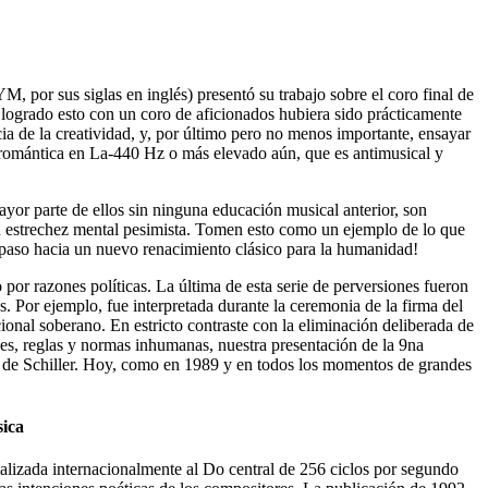
, por sus siglas en inglés) presentó su trabajo sobre el coro final de
logrado esto con un coro de aficionados hubiera sido prácticamente
ncia de la creatividad, y, por último pero no menos importante, ensayar
la romántica en La-440 Hz o más elevado aún, que es antimusical y
yor parte de ellos sin ninguna educación musical anterior, son
n estrechez mental pesimista. Tomen esto como un ejemplo de lo que
mer paso hacia un nuevo renacimiento clásico para la humanidad!
or razones políticas. La última de esta serie de perversiones fueron
. Por ejemplo, fue interpretada durante la ceremonia de la firma del
cional soberano. En estricto contraste con la eliminación deliberada de
ces, reglas y normas inhumanas, nuestra presentación de la 9na
ma de Schiller. Hoy, como en 1989 y en todos los momentos de grandes
sica
rmalizada internacionalmente al Do central de 256 ciclos por segundo