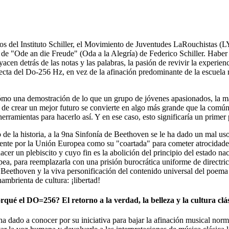
os del Instituto Schiller, el Movimiento de Juventudes LaRouchistas (LYM
e "Ode an die Freude" (Oda a la Alegría) de Federico Schiller. Haber 
yacen detrás de las notas y las palabras, la pasión de revivir la experie
orrecta del Do-256 Hz, en vez de la afinación predominante de la escue
cómo una demostración de lo que un grupo de jóvenes apasionados, la ma
o de crear un mejor futuro se convierte en algo más grande que la comú
s herramientas para hacerlo así. Y en ese caso, esto significaría un pri
 la historia, a la 9na Sinfonía de Beethoven se le ha dado un mal uso p
mente por la Unión Europea como su "coartada" para cometer atrocidades
cer un plebiscito y cuyo fin es la abolición del principio del estado na
opea, para reemplazarla con una prisión burocrática uniforme de directri
por Beethoven y la viva personificación del contenido universal del poe
ambrienta de cultura: ¡libertad!
rqué el DO=256? El retorno a la verdad, la belleza y la cultura clá
se ha dado a conocer por su iniciativa para bajar la afinación musical no