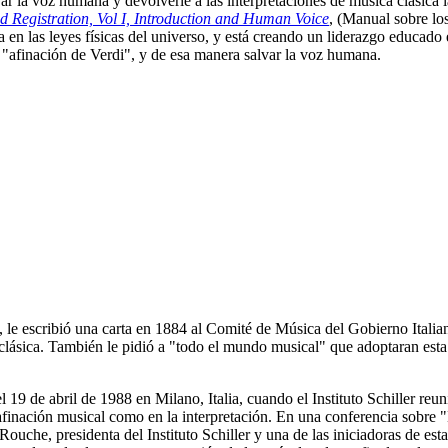
r la voz humana y devolverle a las interpretaciones de música clásica l
d Registration, Vol I, Introduction and Human Voice
, (Manual sobre los
 las leyes físicas del universo, y está creando un liderazgo educado e
 "afinación de Verdi", y de esa manera salvar la voz humana.
n, le escribió una carta en 1884 al Comité de Música del Gobierno Italia
n clásica. También le pidió a "todo el mundo musical" que adoptaran esta
 19 de abril de 1988 en Milano, Italia, cuando el Instituto Schiller reu
afinación musical como en la interpretación. En una conferencia sobre "
ouche, presidenta del Instituto Schiller y una de las iniciadoras de est