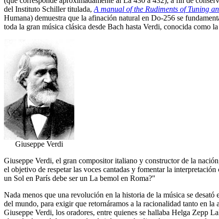
(que corresponde aproximadamente al La 430 a 432), a fin de conserva
del Instituto Schiller titulada,
A manual of the Rudiments of Tuning an
Humana) demuestra que la afinación natural en Do-256 se fundamenta en
toda la gran música clásica desde Bach hasta Verdi, conocida como la
Giuseppe Verdi
Giuseppe Verdi, el gran compositor italiano y constructor de la nació
el objetivo de respetar las voces cantadas y fomentar la interpretació
un Sol en París debe ser un La bemol en Roma?"
Nada menos que una revolución en la historia de la música se desató el
del mundo, para exigir que retornáramos a la racionalidad tanto en la 
Giuseppe Verdi, los oradores, entre quienes se hallaba Helga Zepp LaR