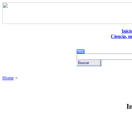
Inici
Ciencia, m
Home
>
I