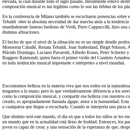
elevada, la cual durante todo el siglo pasado, literalmente estuvo dest
composición musical es tan legítimo como lo son las órbitas de los plan
En la conferencia de Milano también se escucharon ponencias sobre el 
Tebaldi obre la absoluta necesidad de dar marcha atrás a la tendencia 
mundialmente famoso barítono de Verdi, Piero Cappuccilli, hizo una de
distintas afinaciones.
El hecho de que el nivel de la afinación no es un simple detalle profesi
Monserrat Caballé, Renata Tebaldi, Joan Sutherland, Birgit Nilsson
Plácido Domingo, Luciano Pavarotti, Alfredo Kraus, Peter Schreier y 
Ruggero Raimondi; quien fuera el primer violín del Cuarteto Amadeus,
en toda institución musical importante e intérpretes a nivel mundial.
Encontramos belleza en la materia viva que nos rodea en la naturaleza
tengamos a la mano; pero lo que verdaderamente diferencia a los seres
como la composición musical, y compartir esa belleza con nuestros co
creado, es apropiadamente llamada ágape, amor a la humanidad. Esta e
a cualquiera que llegue a escucharla. Cuando se interpreta una pieza 
Que distinto será este mundo, el día en que a todos los niños se les en
un mundo que en la actualidad está lleno de fealdad. Entonces, los pad
joven es capaz de crear, y una sensación de la esperanza de que, desp