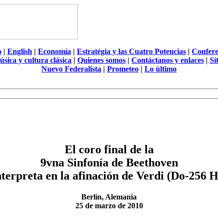
o
|
English
|
Economía
|
Estratégia y las Cuatro Potencias
|
Confere
úsica y cultura clásica
|
Quienes somos
|
Contáctanos y enlaces
|
Sí
Nuevo Federalista
|
Prometeo
|
Lo último
El coro final de la
9vna Sinfonía de Beethoven
nterpreta en la afinación de Verdi (Do-256 H
Berlín, Alemania
25 de marzo de 2010