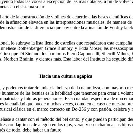
ruyendo todas las voces a excepción de las más dotadas, a fin de volver a
etas en el sistema solar.
arte de la construcción de violines de acuerdo a las bases científicas d
de la afinación elevada en las interpretaciones musicales, de manera de
mostración de la diferencia que hay entre la afinación de Verdi y la ele
onal, lo subraya la lista llena de estrellas que respaldaron esta campaña d
, Anneliese Rothenberger, Grace Bumbry, y Edda Moser; las mezzosopran
Giuseppe Di Stefano; los barítonos Piero Cappuccilli, Sherrill Milnes,
 Norbert Brainin, y cientos más. Esta labor del Instituto ha seguido d
Hacia una cultura agápica
, y podemos tratar de imitar la belleza de la naturaleza, con mayor o m
 humanos de las bestias es la habilidad que tenemos para crear a volunta
mpatriotas y futuras generaciones. Esta cualidad específica de una emoc
s la cualidad que puede muchas veces, como en el caso de nuestra prese
musical clásica en el marco correcto en Do-256 y con pasión, celebra y
señase a cantar con el método del bel canto, y que puedan participar, de
res con lágrimas de alegría en los ojos, verán y escucharán a sus hijos
ués de todo, debe haber un futuro.