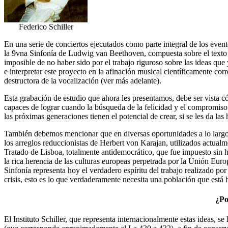
Federico Schiller
En una serie de conciertos ejecutados como parte integral de los event
la 9vna Sinfonía de Ludwig van Beethoven, compuesta sobre el texto d
imposible de no haber sido por el trabajo riguroso sobre las ideas que 
e interpretar este proyecto en la afinación musical científicamente c
destructora de la vocalización (ver más adelante).
Esta grabación de estudio que ahora les presentamos, debe ser vista 
capaces de lograr cuando la búsqueda de la felicidad y el compromis
las próximas generaciones tienen el potencial de crear, si se les da la
También debemos mencionar que en diversas oportunidades a lo largo de
los arreglos reduccionistas de Herbert von Karajan, utilizados actual
Tratado de Lisboa, totalmente antidemocrático, que fue impuesto sin ha
la rica herencia de las culturas europeas perpetrada por la Unión Eur
Sinfonía representa hoy el verdadero espíritu del trabajo realizado 
crisis, esto es lo que verdaderamente necesita una población que está h
¿Po
El Instituto Schiller, que representa internacionalmente estas ideas, 