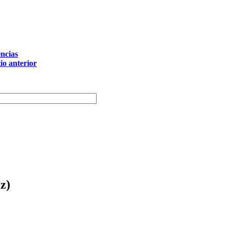
ncias
tio anterior
z)