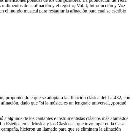
as intenciones poéticas de los compositores. La publicación de 1992
 rudimentos de la afinación y el registro, Vol. I, Introducción y Voz
n el mundo musical para restaurar la afinación para cual se escribió
no, proponiéndole que se adoptara la afinación clásica del La-432, con
 afinación, dado que "si la música es un lenguaje universal, ¿porqué
nió a algunos de los cantantes e instrumentistas clásicos más afamados
La Estética en la Música y los Clásicos", que tuvo lugar en la Casa
a campaña, hicieron un llamado para que se eliminara la afinación