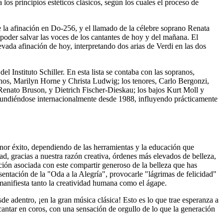
 los principios estéticos clásicos, según los cuales el proceso de
e la afinación en Do-256, y el llamado de la célebre soprano Renata
 poder salvar las voces de los cantantes de hoy y del mañana. El
vada afinación de hoy, interpretando dos arias de Verdi en las dos
el Instituto Schiller. En esta lista se contaba con las sopranos,
os, Marilyn Horne y Christa Ludwig; los tenores, Carlo Bergonzi,
 Renato Bruson, y Dietrich Fischer-Dieskau; los bajos Kurt Moll y
ifundiéndose internacionalmente desde 1988, influyendo prácticamente
enor éxito, dependiendo de las herramientas y la educación que
d, gracias a nuestra razón creativa, órdenes más elevados de belleza,
ión asociada con este compartir generoso de la belleza que has
ntación de la "Oda a la Alegría", provocarle "lágrimas de felicidad"
 manifiesta tanto la creatividad humana como el ágape.
sde adentro, ¡en la gran música clásica! Esto es lo que trae esperanza a
 cantar en coros, con una sensación de orgullo de lo que la generación