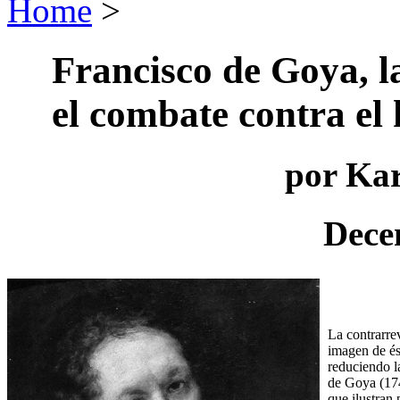
Home
>
Francisco de Goya, 
el combate contra el
por Kar
Dece
La contrarre
imagen de és
reduciendo l
de Goya (174
que ilustran 