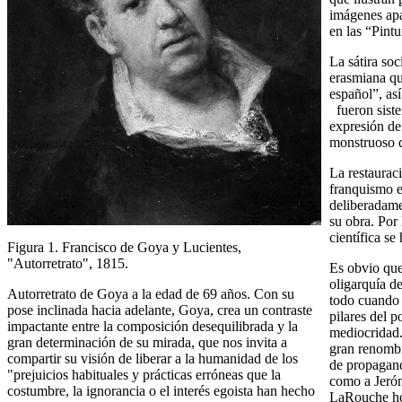
imágenes apa
en las “Pintu
La sátira so
erasmiana que
español”, as
fueron sist
expresión de
monstruoso d
La restaurac
franquismo es
deliberadame
su obra. Por 
científica se
Figura 1. Francisco de Goya y Lucientes,
"Autorretrato", 1815.
Es obvio que 
oligarquía d
Autorretrato de Goya a la edad de 69 años. Con su
todo cuando l
pose inclinada hacia adelante, Goya, crea un contraste
pilares del 
impactante entre la composición desequilibrada y la
mediocridad.
gran determinación de su mirada, que nos invita a
gran renombr
compartir su visión de liberar a la humanidad de los
de propagand
"prejuicios habituales y prácticas erróneas que la
como a Jeró
costumbre, la ignorancia o el interés egoista han hecho
LaRouche ho