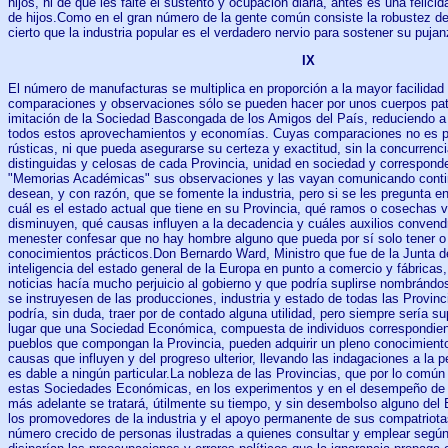
hijos, ni de que les falte el sustento y ocupación diaria, antes es una feli
de hijos.Como en el gran número de la gente común consiste la robustez d
cierto que la industria popular es el verdadero nervio para sostener su pujan
IX
El número de manufacturas se multiplica en proporción a la mayor facilidad 
comparaciones y observaciones sólo se pueden hacer por unos cuerpos pat
imitación de la Sociedad Bascongada de los Amigos del País, reduciendo a
todos estos aprovechamientos y economías. Cuyas comparaciones no es po
rústicas, ni que pueda asegurarse su certeza y exactitud, sin la concurrenci
distinguidas y celosas de cada Provincia, unidad en sociedad y correspond
"Memorias Académicas" sus observaciones y las vayan comunicando conti
desean, y con razón, que se fomente la industria, pero si se les pregunta en
cuál es el estado actual que tiene en su Provincia, qué ramos o cosechas
disminuyen, qué causas influyen a la decadencia y cuáles auxilios convendr
menester confesar que no hay hombre alguno que pueda por sí solo tener o 
conocimientos prácticos.Don Bernardo Ward, Ministro que fue de la Junta 
inteligencia del estado general de la Europa en punto a comercio y fábricas,
noticias hacía mucho perjuicio al gobierno y que podría suplirse nombrándo
se instruyesen de las producciones, industria y estado de todas las Provin
podría, sin duda, traer por de contado alguna utilidad, pero siempre sería s
lugar que una Sociedad Económica, compuesta de individuos correspondien
pueblos que compongan la Provincia, pueden adquirir un pleno conocimiento
causas que influyen y del progreso ulterior, llevando las indagaciones a la p
es dable a ningún particular.La nobleza de las Provincias, que por lo común
estas Sociedades Económicas, en los experimentos y en el desempeño de 
más adelante se tratará, útilmente su tiempo, y sin desembolso alguno del 
los promovedores de la industria y el apoyo permanente de sus compatriota
número crecido de personas ilustradas a quienes consultar y emplear según