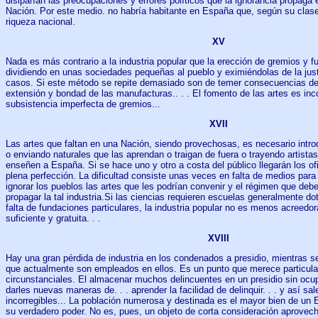
disiparían las preocupaciones y errores políticos que la ignorancia propaga 
Nación. Por este medio. no habría habitante en España que, según su clase
riqueza nacional.
XV
Nada es más contrario a la industria popular que la erección de gremios y fu
dividiendo en unas sociedades pequeñas al pueblo y eximiéndolas de la jus
casos. Si este método se repite demasiado son de temer consecuencias de
extensión y bondad de las manufacturas.. . . El fomento de las artes es inc
subsistencia imperfecta de gremios...
XVII
Las artes que faltan en una Nación, siendo provechosas, es necesario intro
o enviando naturales que las aprendan o traigan de fuera o trayendo artistas
enseñen a España. Si se hace uno y otro a costa del público llegarán los o
plena perfección. La dificultad consiste unas veces en falta de medios para
ignorar los pueblos las artes que les podrían convenir y el régimen que deb
propagar la tal industria.Si las ciencias requieren escuelas generalmente d
falta de fundaciones particulares, la industria popular no es menos acreed
suficiente y gratuita. . .
XVIII
Hay una gran pérdida de industria en los condenados a presidio, mientras s
que actualmente son empleados en ellos. Es un punto que merece particul
circunstanciales. El almacenar muchos delincuentes en un presidio sin ocu
darles nuevas maneras de. . . aprender la facilidad de delinquir. . . y así sal
incorregibles... La población numerosa y destinada es el mayor bien de un
su verdadero poder. No es, pues, un objeto de corta consideración aprovech