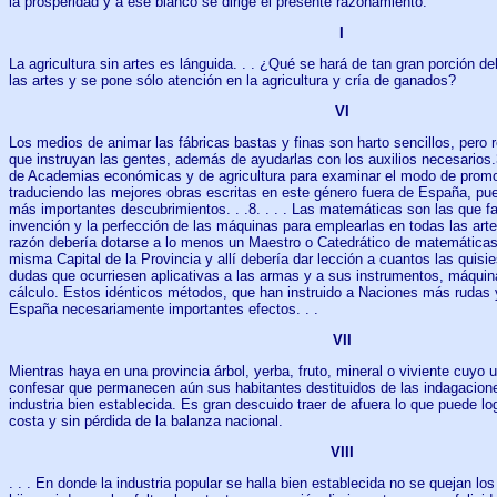
la prosperidad y a ese blanco se dirige el presente razonamiento.
I
La agricultura sin artes es lánguida. . . ¿Qué se hará de tan gran porción d
las artes y se pone sólo atención en la agricultura y cría de ganados?
VI
Los medios de animar las fábricas bastas y finas son harto sencillos, pero 
que instruyan las gentes, además de ayudarlas con los auxilios necesarios.3
de Academias económicas y de agricultura para examinar el modo de promov
traduciendo las mejores obras escritas en este género fuera de España, pue
más importantes descubrimientos. . .8. . . . Las matemáticas son las que fac
invención y la perfección de las máquinas para emplearlas en todas las arte
razón debería dotarse a lo menos un Maestro o Catedrático de matemáticas 
misma Capital de la Provincia y allí debería dar lección a cuantos las quisie
dudas que ocurriesen aplicativas a las armas y a sus instrumentos, máquin
cálculo. Estos idénticos métodos, que han instruido a Naciones más rudas 
España necesariamente importantes efectos. . .
VII
Mientras haya en una provincia árbol, yerba, fruto, mineral o viviente cuyo
confesar que permanecen aún sus habitantes destituidos de las indagacione
industria bien establecida. Es gran descuido traer de afuera lo que puede l
costa y sin pérdida de la balanza nacional.
VIII
. . . En donde la industria popular se halla bien establecida no se quejan l