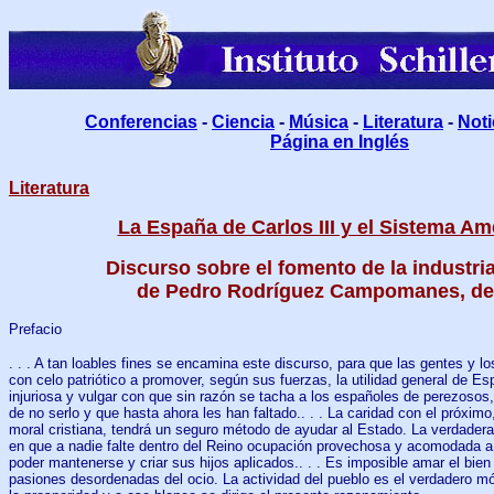
Conferencias
-
Ciencia
-
Música
-
Literatura
-
Noti
Página en Inglés
Literatura
La España de Carlos III y el Sistema A
Discurso sobre el fomento de la industri
de Pedro Rodríguez Campomanes, de
Prefacio
. . . A tan loables fines se encamina este discurso, para que las gentes y 
con celo patriótico a promover, según sus fuerzas, la utilidad general de Esp
injuriosa y vulgar con que sin razón se tacha a los españoles de perezosos,
de no serlo y que hasta ahora les han faltado.. . . La caridad con el próxi
moral cristiana, tendrá un seguro método de ayudar al Estado. La verdadera
en que a nadie falte dentro del Reino ocupación provechosa y acomodada a
poder mantenerse y criar sus hijos aplicados.. . . Es imposible amar el bien 
pasiones desordenadas del ocio. La actividad del pueblo es el verdadero mó