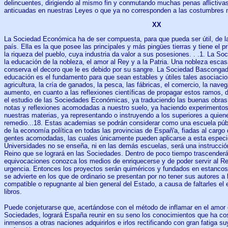
delincuentes, dirigiendo al mismo fin y conmutando muchas penas aflictiva
anticuadas en nuestras Leyes o que ya no corresponden a las costumbres ni a
XX
La Sociedad Económica ha de ser compuesta, para que pueda ser útil, de la
país. Ella es la que posee las principales y más pingües tierras y tiene el pr
la riqueza del pueblo, cuya industria da valor a sus posesiones. . .1. La S
la educación de la nobleza, el amor al Rey y a la Patria. Una nobleza esca
conserva el decoro que le es debido por su sangre. La Sociedad Basconga
educación es el fundamento para que sean estables y útiles tales asociacione
agricultura, la cría de ganados, la pesca, las fábricas, el comercio, la nav
aumento, en cuanto a las reflexiones científicas de propagar estos ramos, 
el estudio de las Sociedades Económicas, ya traduciendo las buenas obras
notas y reflexiones acomodadas a nuestro suelo, ya haciendo experimentos 
nuestras materias, ya representando o instruyendo a los superiores a quie
remedio...18. Estas academias se podrán considerar como una escuela públi
de la economía política en todas las provincias de Españ'a, fiadas al cargo 
gentes acomodadas, las cuales únicamente pueden aplicarse a esta especie
Universidades no se enseña, ni en las demás escuelas, será una instrucción
Reino que se logrará en las Sociedades. Dentro de poco tiempo trascenderá
equivocaciones conozca los medios de enriquecerse y de poder servir al Rey
urgencia. Entonces los proyectos serán quiméricos y fundados en estanco
se advierte en los que de ordinario se presentan por no tener sus autores a l
compatible o repugnante al bien general del Estado, a causa de faltarles el 
libros.
Puede conjeturarse que, acertándose con el método de inflamar en el amor d
Sociedades, logrará España reunir en su seno los conocimientos que ha cos
inmensos a otras naciones adquirirlos e irlos rectificando con gran fatiga su